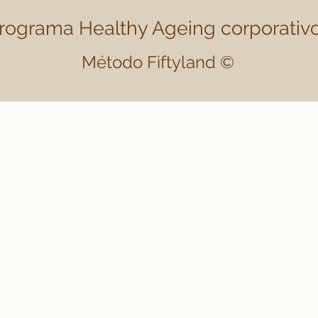
rograma Healthy Ageing corporativo
Método Fiftyland ©