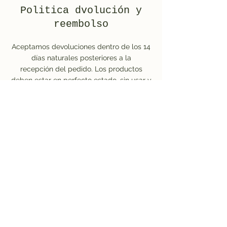
Politica dvolución y
reembolso
Aceptamos devoluciones dentro de los 14
días naturales posteriores a la
recepción
del pedido. Los productos
deben estar en perfecto estado, sin usar y
con su embalaje oiginal.
No se aceptan devoluciones de aritculoss
personalizados o usados, salvo en caso de
defecto de fabricación.
Para iniciar una devolución, es
necesario
contactar previamente con
nuestro servicio de atención al cliente.
Información del envío