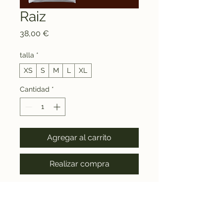
Raiz
Precio
38,00 €
talla
*
XS
S
M
L
XL
Cantidad
*
Agregar al carrito
Realizar compra
Camiseta 
de tejido 100% algodón, 
con impresión a serigrafía. Tejido 
cómodo y duradero. Diseño y 